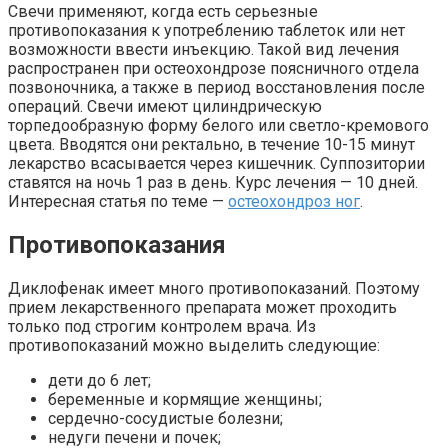
Свечи
применяют
,
когда
есть
серьезные
противопоказания
к
употреблению
таблеток или нет
возможности ввести инъекцию.
Т
акой
вид
лечения
распространен
при
остеохондрозе
поясничного
отдела
позвоночника
,
а
также
в
период
восстановления
после
операций
. Свечи имеют цилиндрическую
торпедообразную форму белого или светло-кремового
цвета. Вводятся они ректально, в течение 10-15 минут
лекарство всасывается через кишечник. Суппозитории
ставятся на ночь 1 раз в день. Курс лечения — 10 дней.
Интересная статья по теме —
остеохондроз ног
.
Противопоказания
Диклофенак имеет много противопоказаний. Поэтому
прием лекарственного препарата может проходить
только под строгим контролем врача. Из
противопоказаний можно выделить следующие:
дети до 6 лет;
беременные и кормящие женщины;
сердечно-сосудистые болезни;
недуги печени и почек;