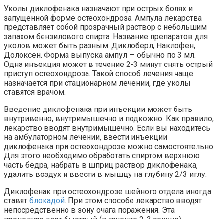
Уколы диклофенака назначают при острых болях и
запущенной форме остеохондроза. Ампула лекарства
представляет собой прозрачный раствор с небольшим
запахом бензилового спирта. Название препаратов для
уколов может быть разным: Диклоберл, Наклофен,
Долоксен. Форма выпуска ампул — обычно по 3 мл.
Одна инъекция может в течение 2-3 минут снять острый
приступ остеохондроза. Такой способ лечения чаще
назначается при стационарном лечении, где уколы
ставятся врачом.
Введение диклофенака при инъекции может быть
внутривенно, внутримышечно и подкожно. Как правило,
лекарство вводят внутримышечно. Если вы находитесь
на амбулаторном лечении, ввести инъекции
диклофенака при остеохондрозе можно самостоятельно.
Для этого необходимо обработать спиртом верхнюю
часть бедра, набрать в шприц раствор диклофенака,
удалить воздух и ввести в мышцу на глубину 2/3 иглу.
Диклофенак при остеохондрозе шейного отдела иногда
ставят
блокадой
. При этом способе лекарство вводят
непосредственно в зону очага поражения. Эта