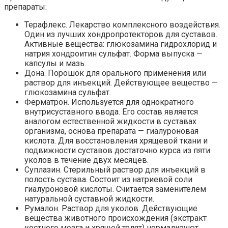
препараты:
Терафлекс. Лекарство комплексного воздействия.
Один из лучших хондропротекторов для суставов.
Активные вещества: глюкозамина гидрохлорид и
натрия хондроитин сульфат. Форма выпуска —
капсулы и мазь.
Дона. Порошок для орального применения или
раствор для инъекций. Действующее вещество —
глюкозамина сульфат.
Ферматрон. Используется для однократного
внутрисуставного ввода. Его состав является
аналогом естественной жидкости в суставах
организма, основа препарата — гиалуроновая
кислота. Для восстановления хрящевой ткани и
подвижности суставов достаточно курса из пяти
уколов в течение двух месяцев.
Суплазин. Стерильный раствор для инъекций в
полость сустава. Состоит из натриевой соли
гиалуроновой кислоты. Считается заменителем
натуральной суставной жидкости.
Румалон. Раствор для уколов. Действующие
вещества животного происхождения (экстракт
костного мозга и хрящей телят) нормализуют