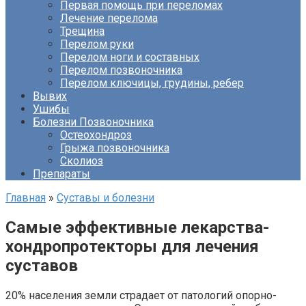
Первая помощь при переломах
Лечение перелома
Трещина
Перелом руки
Перелом ноги и составных
Перелом позвоночника
Перелом ключицы, грудины, ребер
Вывих
Ушибы
Болезни Позвоночника
Остеохондроз
Грыжа позвоночника
Сколиоз
Препараты
Главная
»
Суставы и болезни
Самые эффективные лекарства-
хондропротекторы для лечения
суставов
20% населения земли страдает от патологий опорно-