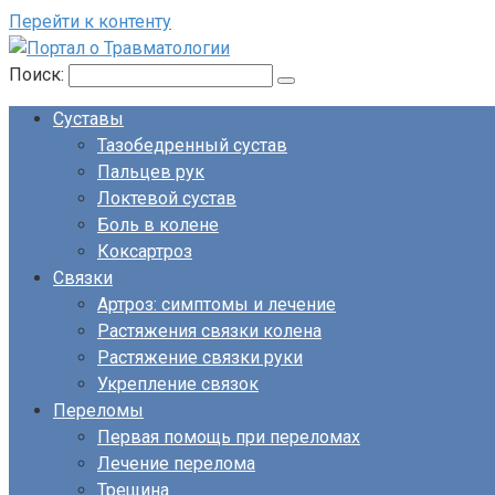
Перейти к контенту
Поиск:
Суставы
Тазобедренный сустав
Пальцев рук
Локтевой сустав
Боль в колене
Коксартроз
Связки
Артроз: симптомы и лечение
Растяжения связки колена
Растяжение связки руки
Укрепление связок
Переломы
Первая помощь при переломах
Лечение перелома
Трещина