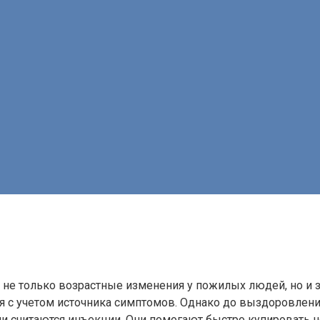
и
– не только возрастные изменения у пожилых людей, но и
ся с учетом источника симптомов. Однако до выздоровлен
и считаются инъекции. Они помогают быстро купировать 