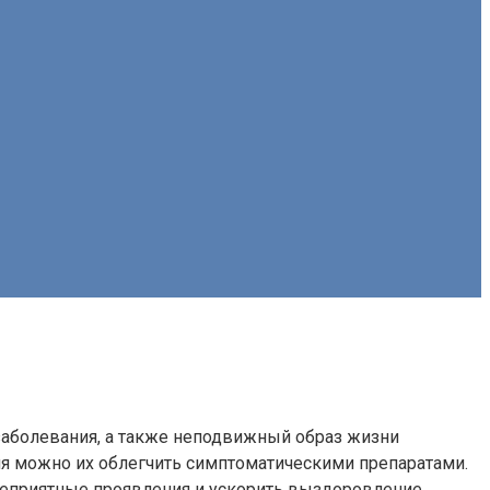
 заболевания, а также неподвижный образ жизни
ия можно их облегчить симптоматическими препаратами.
неприятные проявления и ускорить выздоровление.