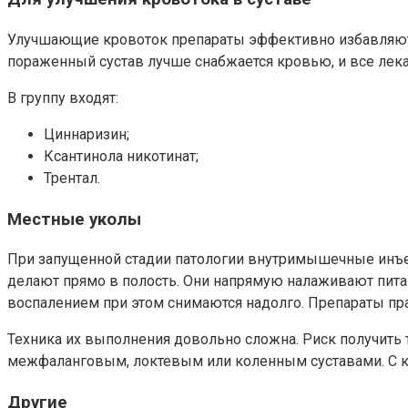
Улучшающие кровоток препараты эффективно избавляют о
пораженный сустав лучше снабжается кровью, и все лека
В группу входят:
Циннаризин;
Ксантинола никотинат;
Трентал.
Местные уколы
При запущенной стадии патологии внутримышечные инъекц
делают прямо в полость. Они напрямую налаживают питан
воспалением при этом снимаются надолго. Препараты пра
Техника их выполнения довольно сложна. Риск получить 
межфаланговым, локтевым или коленным суставами. С к
Другие