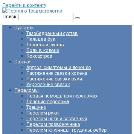
Перейти к контенту
Поиск:
Суставы
Тазобедренный сустав
Пальцев рук
Локтевой сустав
Боль в колене
Коксартроз
Связки
Артроз: симптомы и лечение
Растяжения связки колена
Растяжение связки руки
Укрепление связок
Переломы
Первая помощь при переломах
Лечение перелома
Трещина
Перелом руки
Перелом ноги и составных
Перелом позвоночника
Перелом ключицы, грудины, ребер