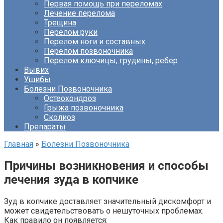
Первая помощь при переломах
Лечение перелома
Трещина
Перелом руки
Перелом ноги и составных
Перелом позвоночника
Перелом ключицы, грудины, ребер
Вывих
Ушибы
Болезни Позвоночника
Остеохондроз
Грыжа позвоночника
Сколиоз
Препараты
Главная
»
Болезни Позвоночника
Причины возникновения и способы
лечения зуда в копчике
Зуд в копчике доставляет значительный дискомфорт и
может свидетельствовать о нешуточных проблемах.
Как правило он появляется: