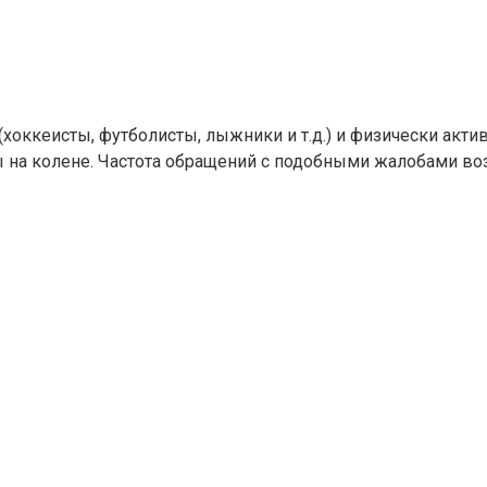
оккеисты, футболисты, лыжники и т.д.) и физически актив
на колене. Частота обращений с подобными жалобами воз