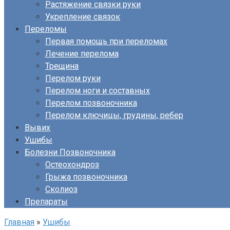
Растяжение связки руки
Укрепление связок
Переломы
Первая помощь при переломах
Лечение перелома
Трещина
Перелом руки
Перелом ноги и составных
Перелом позвоночника
Перелом ключицы, грудины, ребер
Вывих
Ушибы
Болезни Позвоночника
Остеохондроз
Грыжа позвоночника
Сколиоз
Препараты
Главная
»
Ушибы