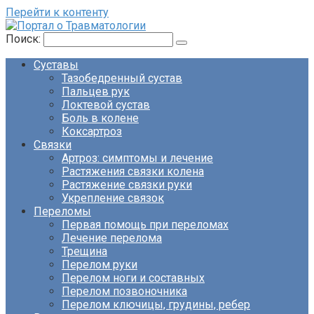
Перейти к контенту
Поиск:
Суставы
Тазобедренный сустав
Пальцев рук
Локтевой сустав
Боль в колене
Коксартроз
Связки
Артроз: симптомы и лечение
Растяжения связки колена
Растяжение связки руки
Укрепление связок
Переломы
Первая помощь при переломах
Лечение перелома
Трещина
Перелом руки
Перелом ноги и составных
Перелом позвоночника
Перелом ключицы, грудины, ребер