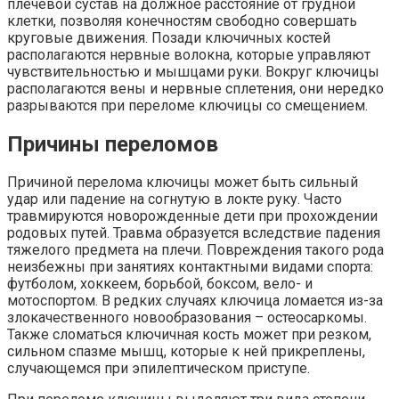
плечевой сустав на должное расстояние от грудной
клетки, позволяя конечностям свободно совершать
круговые движения. Позади ключичных костей
располагаются нервные волокна, которые управляют
чувствительностью и мышцами руки. Вокруг ключицы
располагаются вены и нервные сплетения, они нередко
разрываются при переломе ключицы со смещением.
Причины переломов
Причиной перелома ключицы может быть сильный
удар или падение на согнутую в локте руку. Часто
травмируются новорожденные дети при прохождении
родовых путей. Травма образуется вследствие падения
тяжелого предмета на плечи. Повреждения такого рода
неизбежны при занятиях контактными видами спорта:
футболом, хоккеем, борьбой, боксом, вело- и
мотоспортом. В редких случаях ключица ломается из-за
злокачественного новообразования – остеосаркомы.
Также сломаться ключичная кость может при резком,
сильном спазме мышц, которые к ней прикреплены,
случающемся при эпилептическом приступе.