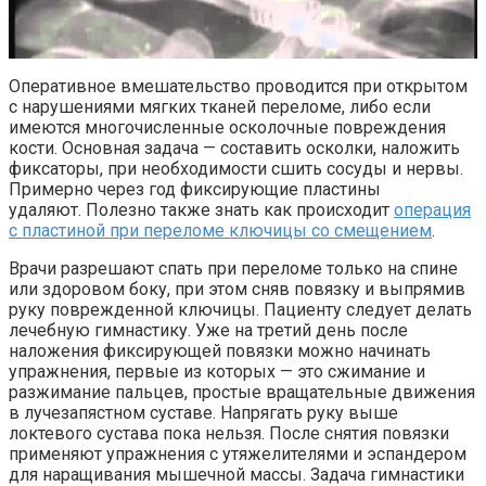
Оперативное вмешательство проводится при открытом
с нарушениями мягких тканей переломе, либо если
имеются многочисленные осколочные повреждения
кости. Основная задача — составить осколки, наложить
фиксаторы, при необходимости сшить сосуды и нервы.
Примерно через год фиксирующие пластины
удаляют. Полезно также знать как происходит
операция
с пластиной при
переломе ключицы со смещением
.
Врачи разрешают спать при переломе только на спине
или здоровом боку, при этом сняв повязку и выпрямив
руку поврежденной ключицы. Пациенту следует делать
лечебную гимнастику. Уже на третий день после
наложения фиксирующей повязки можно начинать
упражнения, первые из которых — это сжимание и
разжимание пальцев, простые вращательные движения
в лучезапястном суставе. Напрягать руку выше
локтевого сустава пока нельзя. После снятия повязки
применяют упражнения с утяжелителями и эспандером
для наращивания мышечной массы. Задача гимнастики