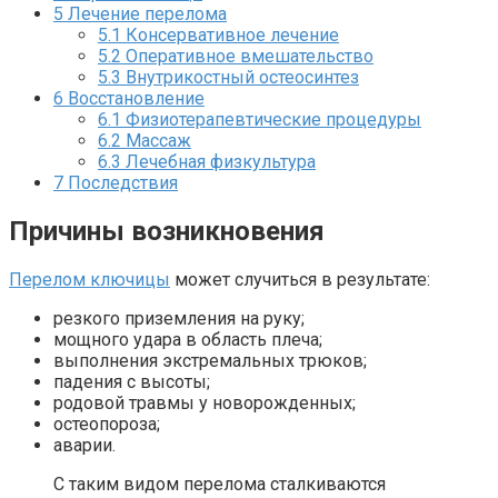
5
Лечение перелома
5.1
Консервативное лечение
5.2
Оперативное вмешательство
5.3
Внутрикостный остеосинтез
6
Восстановление
6.1
Физиотерапевтические процедуры
6.2
Массаж
6.3
Лечебная физкультура
7
Последствия
Причины возникновения
Перелом ключицы
может случиться в результате:
резкого приземления на руку;
мощного удара в область плеча;
выполнения экстремальных трюков;
падения с высоты;
родовой травмы у новорожденных;
остеопороза;
аварии.
С таким видом перелома сталкиваются