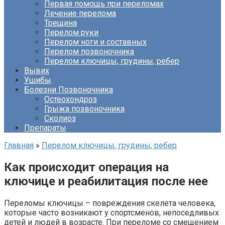
Первая помощь при переломах
Лечение перелома
Трещина
Перелом руки
Перелом ноги и составных
Перелом позвоночника
Перелом ключицы, грудины, ребер
Вывих
Ушибы
Болезни Позвоночника
Остеохондроз
Грыжа позвоночника
Сколиоз
Препараты
Главная
»
Перелом ключицы, грудины, ребер
Как происходит операция на
ключице и реабилитация после нее
Переломы ключицы – повреждения скелета человека,
которые часто возникают у спортсменов, непоседливых
детей и людей в возрасте. При переломе со смещением