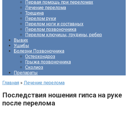
Первая помощь при переломах
Лечение перелома
Трещина
Перелом руки
Перелом ноги и составных
Перелом позвоночника
Перелом ключицы, грудины, ребер
Вывих
Ушибы
Болезни Позвоночника
Остеохондроз
Грыжа позвоночника
Сколиоз
Препараты
Главная
»
Лечение перелома
Последствия ношения гипса на руке
после перелома