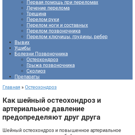
Первая помощь при переломах
Лечение перелома
Трещина
Перелом руки
Перелом ноги и составных
Перелом позвоночника
Перелом ключицы, грудины, ребер
Вывих
Ушибы
Болезни Позвоночника
Остеохондроз
Грыжа позвоночника
Сколиоз
Препараты
Главная
»
Остеохондроз
Как шейный остеохондроз и
артериальное давление
предопределяют друг друга
Шейный остеохондроз и повышенное артериальное