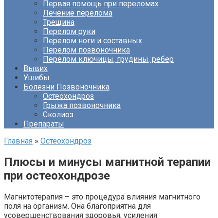
Первая помощь при переломах
Лечение перелома
Трещина
Перелом руки
Перелом ноги и составных
Перелом позвоночника
Перелом ключицы, грудины, ребер
Вывих
Ушибы
Болезни Позвоночника
Остеохондроз
Грыжа позвоночника
Сколиоз
Препараты
Главная
»
Остеохондроз
Плюсы и минусы магнитной терапии
при остеохондрозе
Магнитотерапия – это процедура влияния магнитного
поля на организм. Она благоприятна для
усовершенствования здоровья, усиления