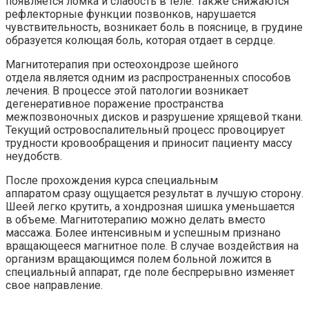
появляется ломка и слабость в теле. Также снижаются
рефлекторные функции позвонков, нарушается
чувствительность, возникает боль в пояснице, в грудине
образуется колющая боль, которая отдает в сердце.
Магнитотерапия при остеохондрозе шейного
отдела является одним из распространенных способов
лечения. В процессе этой патологии возникает
дегенеративное поражение пространства
межпозвоночных дисков и разрушение хрящевой ткани.
Текущий островоспалительный процесс провоцирует
трудности кровообращения и приносит пациенту массу
неудобств.
После прохождения курса специальным
аппаратом сразу ощущается результат в лучшую сторону.
Шеей легко крутить, а хондрозная шишка уменьшается
в объеме. Магнитотерапию можно делать вместо
массажа. Более интенсивным и успешным признано
вращающееся магнитное поле. В случае воздействия на
организм вращающимся полем больной ложится в
специальный аппарат, где поле беспрерывно изменяет
свое направление.