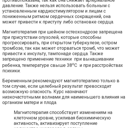
противопоказана, так как она снижает артериальное
давление. Также нельзя использовать больным с
установленным кардиостимулятором и лицам с
пониженным ритмом сердечных сокращений, она
может привести к приступу либо остановке сердца.
Магнитотерапия при шейном остеохондрозе запрещена
при присутствии опухолей, которые способны
прогрессировать, при открытом туберкулезе, остром
тромбозе, так как может оторваться тромб, что может
привести к инсульту, тампонаде сердца. Также
запрещено применение техники при вынашивании
о
ребенка, температуре свыше 38
С и при расстройствах
психики.
Беременным рекомендуют магнитотерапию только в
том случае, если целебный результат превосходит
возможную опасность. Курс назначают
низкочастотными волнами для наименьшего влияния на
организм матери и плода.
Магнитотерапия способствует изменениям на
клеточном уровне, усиливая биохимическую
активность, активизирует поступление